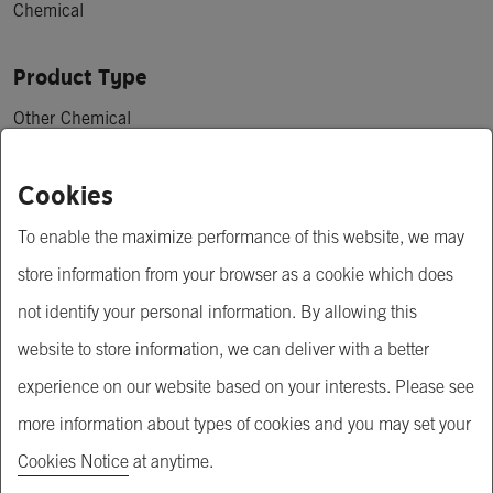
Chemical
Product Type
Other Chemical
Price
Cookies
฿ 190.00 - 240.00
To enable the maximize performance of this website, we may
store information from your browser as a cookie which does
Minimum Order Quantity
not identify your personal information. By allowing this
1 กระป๋อง
website to store information, we can deliver with a better
Short Description
experience on our website based on your interests. Please see
more information about types of cookies and you may set your
น้ำยาป้องกันสะเก็ดเกาะติดงานเชื่อม ABICOR BINZEL 

MADE IN GERMANY
Cookies Notice
at anytime.