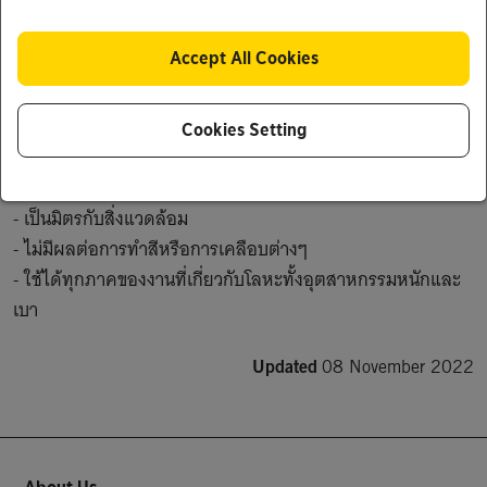
Product Description
Accept All Cookies
น้ำยาป้องกันสะเก็ดเกาะติดงานเชื่อม ABICOR BINZEL 

เป็นสเปรย์ป้องกันสะเก็ดเกาะติดงานเชื่อมชนิดพิเศษที่

Cookies Setting
- ไม่มีสารซิลิคอน

- ใช้น้ำมันชนิดพิเศษไม่เป็นอันตรายต่อสุขภาพ

- เป็นมิตรกับสิ่งแวดล้อม

- ไม่มีผลต่อการทำสีหรือการเคลือบต่างๆ 

- ใช้ได้ทุกภาคของงานที่เกี่ยวกับโลหะทั้งอุตสาหกรรมหนักและ
เบา 
Updated
08 November 2022