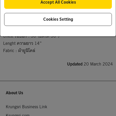
Accept All Cookies
เนี๊ยบมาก ไม่ร้อนจ้า แมทซ์ได้ทุกลุค ใส่เที่ยวได้ลุคแซ่บๆ หรือใส่
อยู่บ้านได้หมดเลย เก๋สุดๆ รีบจัดเลยจ้าา 

Cookies Setting
Free Size:

Chest รอบอก : 30”(ยืดได้ 36”)

Lenght ความยาว 14”

Fabric : ผ้ายูนิโคล่
Updated
20 March 2024
About Us
Krungsri Business Link
Krungsri.com