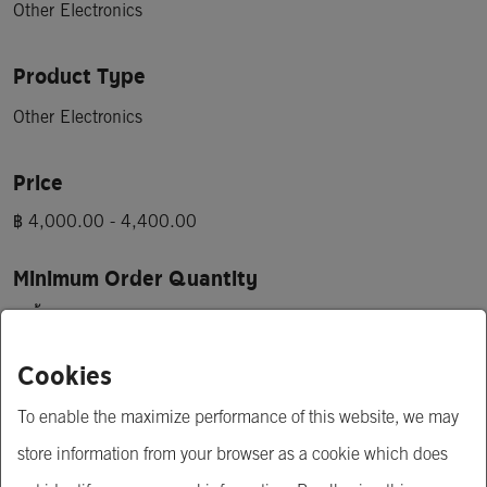
Other Electronics
Product Type
Other Electronics
Price
฿ 4,000.00 - 4,400.00
Minimum Order Quantity
1 ชิ้น
Cookies
Short Description
To enable the maximize performance of this website, we may
1 PHASE VOLT-AMP-WATT TRUE RMS METER WITH RS-
store information from your browser as a cookie which does
485 เป็นอุปกรณ์ที่วัดค่าทางไฟฟ้า Volt, Amp, Watt ระบบ 1 
เฟส