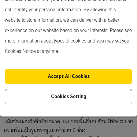
not identify your personal information. By allowing this
Product Description
website to store information, we can deliver with a better
เต็นท์โดมโครงเหล็กสำหรับรีสอร์ท สวยงาม แข็งแรง ทนทาน 
experience on our website based on your interests. Please see
หมดปัญหาเชื้อรา

more information about types of cookies and you may set your
Cookies Notice
at anytime.
เต็นท์โดมโครงเหล็ก

-โครงสร้างเหล็ก คลุมด้วยผ้าใบ PVC สีขาวหนา 850g / m2 
ส่วนช่องมองวิวใสเราใช้ PVC ใส หนา950g / m2 (กันน้ำทนไฟ 
Accept All Cookies
(B1) ทน UV) ความสูงสุดอยู่ที่ 2.5 เมตร (สำหรับโดมขนาด 4 
เมตร) ถึง 10 เมตรใช้PVDF (สำหรับโดมขนาด 20 เมตร)

-ท่อเหล็ก GB Q235 การรักษาพื้นผิว: ชุบสังกะสีด้วยผงสีขาว
Cookies Setting
เคลือบ (ไม่เป็นสนิม)

-แข็งแรงทนทาน

-เน้นช่องมองวิวที่กว้างขนาด 1/3 ของพื้นที่รอบด้าน มีช่องระบาย
ความร้อนเป็นรูปทรงหูแมวจำนวน 2 ช่อง
