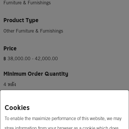
Furniture & Furnishings
Product Type
Other Furniture & Furnishings
Price
฿ 38,000.00 - 42,000.00
Minimum Order Quantity
4 หลัง
Short Description
Cookies
1.ประหยัดงบลงทุนมากกว่าบ้านถึง 4 เท่า

To enable the maximize performance of this website, we may
2.ติดตั้งง่ายภายใน 1 วัน

store information from your browser as a cookie which does
3.แข็งแรง ทนทานต่อทุกสภาพอากาศในประเทศไทย