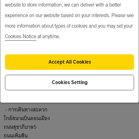
website to store information, we can deliver with a better
Product Description
experience on our website based on your interests. Please see
 - พื้นที่ 69 ตารางวา

more information about types of cookies and you may set your
 - ห้องนอน 3 ห้องน้ำ 4 ห้องครัว 1 ห้องโถงรับแขก 1 มีที่จอด
Cookies Notice
at anytime.
รถ 2 คัน

 - ทำเลดี สถานที่ใกล้เคียง

ห้างแฟชั่นไอซ์แลนด์ 

Accept All Cookies
เดอะพรอมานาด

ตลาดถนอมมิตร 

Cookies Setting
ตลาดออเงิน

ตลาดวงศกร

เพลินนารี่มอลล์ 

 - การเดินทางสะดวก

ใกล้สนามบินดอนเมือง

ถนนสุขาภิบาล5

ถนนเพิ่มสิน
