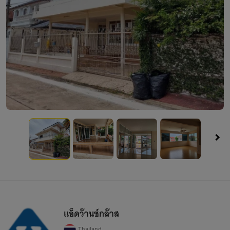
แอ็ดว๊านซ์กล๊าส
Thailand