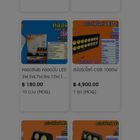
หลอดBulb หลอดบับ LED
สปอร์ตไลท์ COB 1000W
3W,5W,7W,9W,13W,15
W,18W,24W แสงขาว-
฿ 180.00
฿ 4,900.00
วอร์ม
10 ดวง (MOQ)
1 ชุด (MOQ)