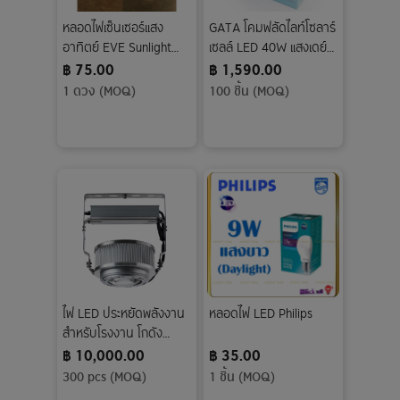
หลอดไฟเซ็นเซอร์แสง
GATA โคมฟลัดไลท์โซลาร์
อาทิตย์ EVE Sunlight
เซลล์ LED 40W แสงเดย์
Sensor
ไลท์
฿ 75.00
฿ 1,590.00
1 ดวง (MOQ)
100 ชิ้น (MOQ)
ไฟ LED ประหยัดพลังงาน
หลอดไฟ LED Philips
สำหรับโรงงาน โกดัง
สินค้า ไฟถนน สนามกีฬา
฿ 10,000.00
฿ 35.00
300 pcs (MOQ)
1 ชิ้น (MOQ)